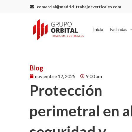
Ir
comercial@madrid-trabajosverticales.com
al
contenido
Inicio
Fachadas
Blog
noviembre 12, 2025
9:00 am
Protección
perimetral en a
seguridad y