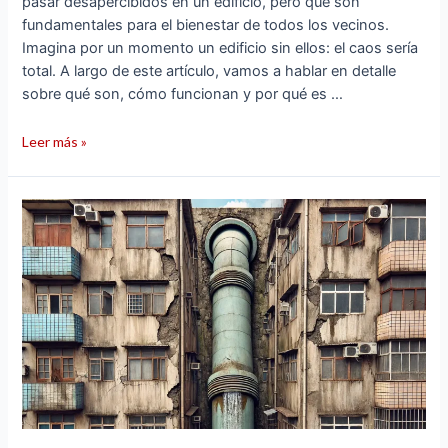
pasar desapercibidos en un edificio, pero que son
fundamentales para el bienestar de todos los vecinos.
Imagina por un momento un edificio sin ellos: el caos sería
total. A largo de este artículo, vamos a hablar en detalle
sobre qué son, cómo funcionan y por qué es …
Leer más »
¿Qué
hacer
si
un
vecino
no
quiere
arreglar
la
bajante?
Soluciones