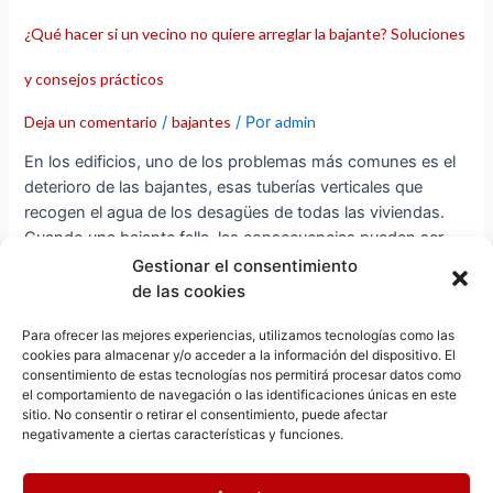
y
¿Qué hacer si un vecino no quiere arreglar la bajante? Soluciones
consejos
prácticos
y consejos prácticos
Deja un comentario
/
bajantes
/ Por
admin
En los edificios, uno de los problemas más comunes es el
deterioro de las bajantes, esas tuberías verticales que
recogen el agua de los desagües de todas las viviendas.
Cuando una bajante falla, las consecuencias pueden ser
graves: filtraciones, humedades y daños estructurales.
Gestionar el consentimiento
Pero, ¿qué pasa si un vecino no quiere arreglar la bajante?
de las cookies
Este …
Para ofrecer las mejores experiencias, utilizamos tecnologías como las
cookies para almacenar y/o acceder a la información del dispositivo. El
Leer más »
consentimiento de estas tecnologías nos permitirá procesar datos como
el comportamiento de navegación o las identificaciones únicas en este
sitio. No consentir o retirar el consentimiento, puede afectar
negativamente a ciertas características y funciones.