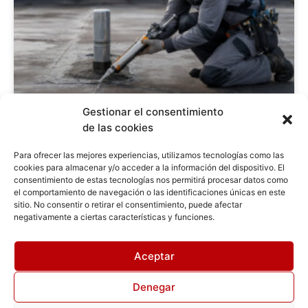
Gestionar el consentimiento
de las cookies
Sellar filtraciones en cubiertas: guía paso a
paso para repararlas
Para ofrecer las mejores experiencias, utilizamos tecnologías como las
cookies para almacenar y/o acceder a la información del dispositivo. El
Leer más
consentimiento de estas tecnologías nos permitirá procesar datos como
el comportamiento de navegación o las identificaciones únicas en este
sitio. No consentir o retirar el consentimiento, puede afectar
negativamente a ciertas características y funciones.
Aceptar
Desarrollado por
Empresa Posicionamiento SEO Madrid
Impacto
SEOMarketing
Denegar