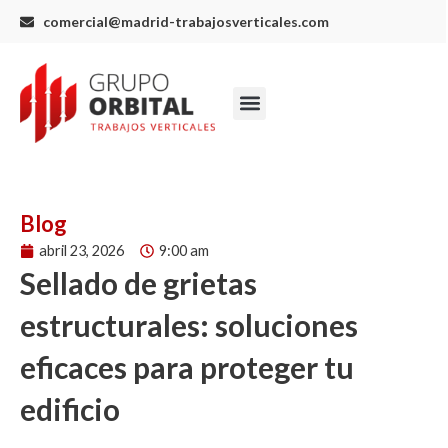
Ir
comercial@madrid-trabajosverticales.com
al
contenido
Menu
Blog
abril 23, 2026
9:00 am
Sellado de grietas
estructurales: soluciones
eficaces para proteger tu
edificio