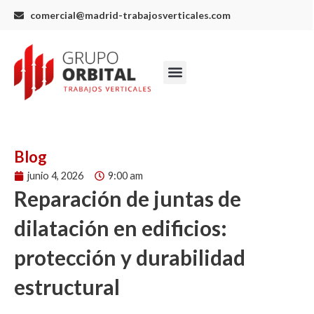
Ir
comercial@madrid-trabajosverticales.com
al
contenido
Menu
Blog
junio 4, 2026
9:00 am
Reparación de juntas de
dilatación en edificios:
protección y durabilidad
estructural