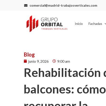
Ir
comercial@madrid-trabajosverticales.com
al
contenido
Inicio
Fachadas
Blog
junio 9, 2026
9:00 am
Rehabilitación 
balcones: cómo
recuperar la