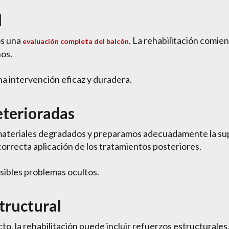
l
os una
. La rehabilitación comie
evaluación completa del balcón
ños.
na intervención eficaz y duradera.
terioradas
materiales degradados y preparamos adecuadamente la supe
correcta aplicación de los tratamientos posteriores.
sibles problemas ocultos.
tructural
o, la rehabilitación puede incluir refuerzos estructurale