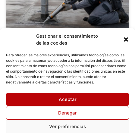
Gestionar el consentimiento
de las cookies
Sellar filtraciones en cubiertas: guía paso a
paso para repararlas
Para ofrecer las mejores experiencias, utilizamos tecnologías como las
cookies para almacenar y/o acceder a la información del dispositivo. El
Leer más
consentimiento de estas tecnologías nos permitirá procesar datos como
el comportamiento de navegación o las identificaciones únicas en este
sitio. No consentir o retirar el consentimiento, puede afectar
negativamente a ciertas características y funciones.
Aceptar
Desarrollado por
Empresa Posicionamiento SEO Madrid
Impacto
SEOMarketing
Denegar
Política de Cookies
●
Política de Privacidad
Ver preferencias