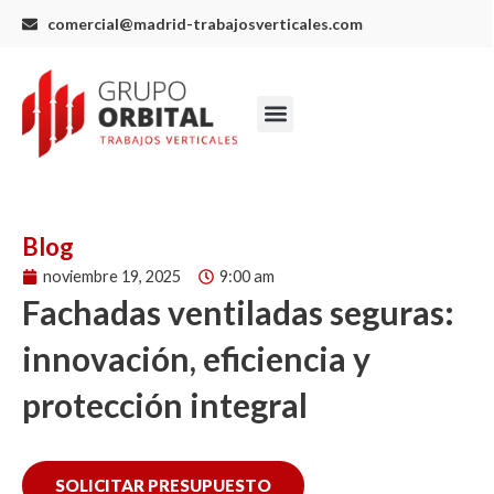
Ir
comercial@madrid-trabajosverticales.com
al
contenido
Menu
Blog
noviembre 19, 2025
9:00 am
Fachadas ventiladas seguras:
innovación, eficiencia y
protección integral
SOLICITAR PRESUPUESTO