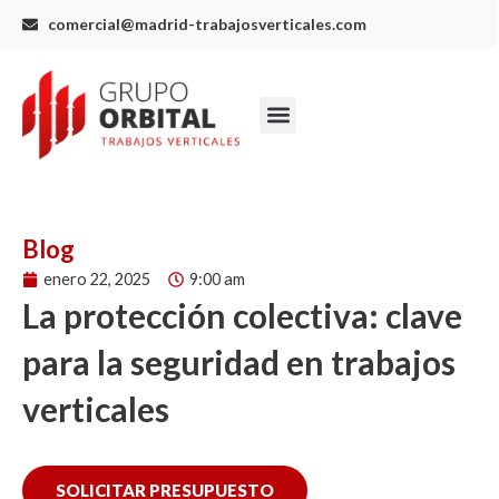
Ir
comercial@madrid-trabajosverticales.com
al
contenido
Menu
Blog
enero 22, 2025
9:00 am
La protección colectiva: clave
para la seguridad en trabajos
verticales
SOLICITAR PRESUPUESTO